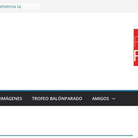
omienza la
nos 26/27
disfrutar de un
nacional XXI Torneo
Ajedrez
rra la plantilla y
ajo de
igue sumando
ecto 26/27
ronce en el
 Mundo de
za
IMÁGENES
TROFEO BALÓNPARADO
AMIGOS