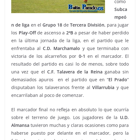
como
Subca
mpeó
n
de liga
en el
Grupo 18
de
Tercera División
, para jugar
los
Play-Off
de ascenso a
2ªB
a pesar de haber perdido
en la última jornada de la liga, en el partido que le
enfrentaba al
C.D. Marchamalo
y que terminaba con
victoria de los alcarreños por
0-1
en el marcador. El
resultado del partido es casi lo de menos, sobre todo
una vez que el
C.F. Talavera
de la
Reina
ganaba sin
demasiados apuros en el partido que en “
El Prado
”
disputaban los talaveranos frente al
Villarrubia
y que
encarrilaban al poco de comenzar.
El marcador final no refleja en absoluto lo que ocurría
sobre el terreno de juego. Los jugadores de la
U.D.
Almansa
tuvieron muchas y claras ocasiones como para
haberse puesto por delante en el marcador, pero la