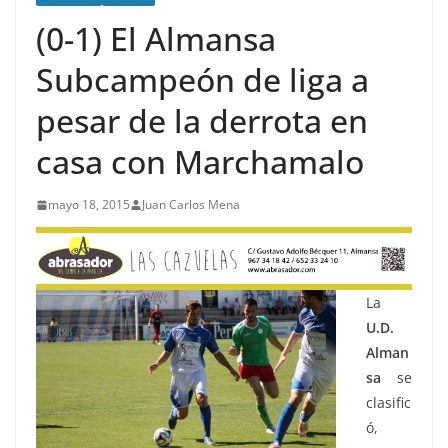
(0-1) El Almansa
Subcampeón de liga a
pesar de la derrota en
casa con Marchamalo
mayo 18, 2015
Juan Carlos Mena
La
U.D.
Alman
sa
se
clasific
ó,