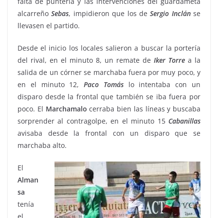
falta de puntería y las intervenciones del guardameta
alcarreño
Sebas
, impidieron que los de
Sergio Inclán
se
llevasen el partido.
Desde el inicio los locales salieron a buscar la portería
del rival, en el minuto 8, un remate de
Iker
Torre
a la
salida de un córner se marchaba fuera por muy poco, y
en el minuto 12,
Paco
Tomás
lo intentaba con un
disparo desde la frontal que también se iba fuera por
poco. El
Marchamalo
cerraba bien las líneas y buscaba
sorprender al contragolpe, en el minuto 15
Cabanillas
avisaba desde la frontal con un disparo que se
marchaba alto.
El
Alman
sa
tenía
el