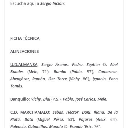
Escucha aquí a
Sergio Inclán
:
FICHA TÉCNICA
ALINEACIONES
U.D.ALMANSA
:
Sergio
Arenas
,
Pedro
,
Septién
©,
Abel
Buades
(
Mele
, 71’),
Rumbo
(
Pablo
, 57’),
Camarasa
,
Abengózar
,
Ramón
,
Iker Torre
(
Vichy
, 86’),
Ignacio
,
Paco
Tomás
.
Banquillo
:
Vichy
,
Blai
(P.S.),
Pablo
,
José
Carlos
,
Mele
.
C.D. MARCHAMALO
:
Sebas
,
Héctor
,
Dani
,
Illana
,
De la
Plata
,
Bata
(
Miguel Pérez
, 53’),
Pajares
(
Aleix
, 64’),
Palencia
,
Cabanillas
,
Manolo
©,
Espada
(
Eric
, 76’).