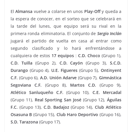
El
Almansa
vuelve a colarse en unos
Play-Off
y queda a
la espera de conocer, en el sorteo que se celebrará en
la tarde del lunes, que equipo será su rival en la
primera ronda eliminatoria. El conjunto de
Sergio Inclán
jugará el partido de vuelta en casa al entrar como
segundo clasificado y lo hará enfrentándose a
cualquiera de estos
17 equipos
:
C.D. Choco
(Grupo 1),
C.D. Tuilla
(Grupo 2),
C.D. Cayón
(Grupo 3),
S.C.D.
Durango
(Grupo 4),
U.E. Figueres
(Grupo 5),
Ontinyent
C.F.
(Grupo 6),
A.D. Unión Adarve
(Grupo 7),
Gimnástica
Segoviana C.F.
(Grupo 8),
Martos C.D.
(Grupo 9),
Atlético Sanluqueño C.F.
(Grupo 10),
C.E. Mercadal
(Grupo 11),
Real
Sporting San José
(Grupo 12),
Águilas
F.C.
(Grupo 13),
C.D. Badajoz
(Grupo 14),
Club Atlético
Osasuna B
(Grupo 15),
Club Haro Deportivo
(Grupo 16),
S.D. Tarazona
(Grupo 17).