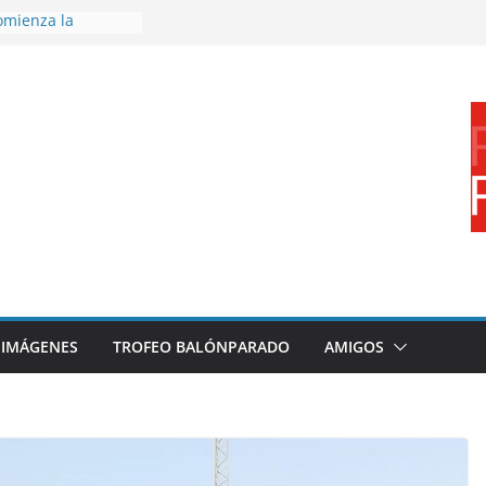
omienza la
nos 26/27
disfrutar de un
nacional XXI Torneo
Ajedrez
rra la plantilla y
ajo de
igue sumando
ecto 26/27
ronce en el
 Mundo de
za
IMÁGENES
TROFEO BALÓNPARADO
AMIGOS