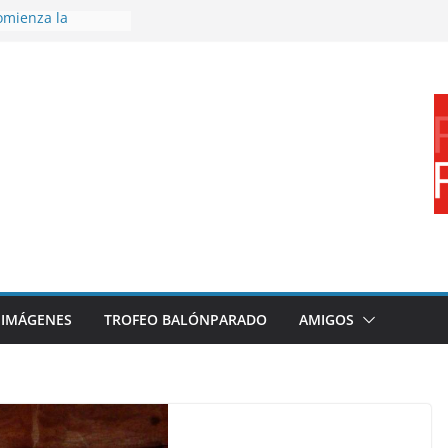
omienza la
nos 26/27
disfrutar de un
nacional XXI Torneo
Ajedrez
rra la plantilla y
ajo de
igue sumando
ecto 26/27
ronce en el
 Mundo de
za
IMÁGENES
TROFEO BALÓNPARADO
AMIGOS