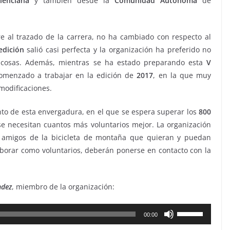
lenciana
y también desde la
Comunidad
Autónoma
de
re al trazado de la carrera, no ha cambiado con respecto al
edición
salió casi perfecta y la organización ha preferido no
 cosas. Además, mientras se ha estado preparando esta
V
comenzado a trabajar en la edición de
2017
, en la que muy
modificaciones.
nto de esta envergadura, en el que se espera superar los
800
 se necesitan cuantos más voluntarios mejor. La organización
s amigos de la bicicleta de montaña que quieran y puedan
aborar como voluntarios, deberán ponerse en contacto con la
ndez
, miembro de la organización:
Utiliza
00:00
las