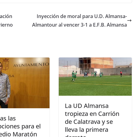
teclas
de
tación
Inyección de moral para U.D. Almansa-
flecha
vierno
Almantour al vencer 3-1 a E.F.B. Almansa
arriba/abajo
para
aumentar
o
disminuir
el
volumen.
La UD Almansa
tropieza en Carrión
as las
de Calatrava y se
pciones para el
lleva la primera
edio Maratón