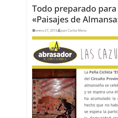
Todo preparado para l
«Paisajes de Almansa
enero 27, 2016
Juan Carlos Mena
La
Peña Ciclista
“
E
del
Circuito
Provin
almanseña se celeb
y se espera una e
ha acumulado la 
hecho que no habr
se espera la parti