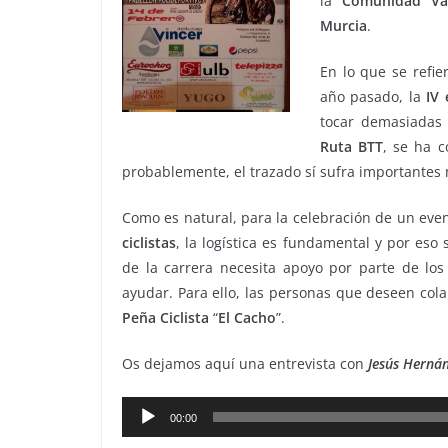
la
Comunidad
Va
Murcia
.
En lo que se refie
año pasado, la
IV 
tocar demasiadas
Ruta BTT
, se ha 
probablemente, el trazado sí sufra importantes 
Como es natural, para la celebración de un eve
ciclistas
, la logística es fundamental y por eso
de la carrera necesita apoyo por parte de lo
ayudar. Para ello, las personas que deseen col
Peña Ciclista
“
El Cacho
”.
Os dejamos aquí una entrevista con
Jesús
Herná
Reproductor
00:00
de