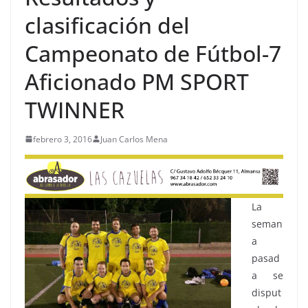
clasificación del
Campeonato de Fútbol-7
Aficionado PM SPORT
TWINNER
febrero 3, 2016
Juan Carlos Mena
La
seman
a
pasad
a se
disput