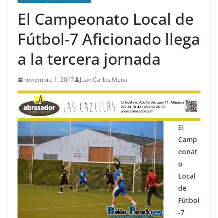
El Campeonato Local de
Fútbol-7 Aficionado llega
a la tercera jornada
noviembre 1, 2017
Juan Carlos Mena
El
Camp
eonat
o
Local
de
Fútbol
-7