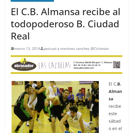
El C.B. Almansa recibe al
todopoderoso B. Ciudad
Real
marzo 13, 2014
pascual a martinez sanchez @Ciclonian
El C
.B.
Alman
sa
recibe
este
sábad
o en el