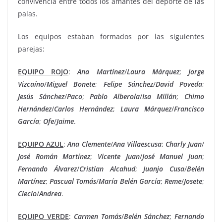
convivencia entre todos los amantes del deporte de las
palas.
Los equipos estaban formados por las siguientes
parejas:
EQUIPO ROJO
:
Ana Martínez
/
Laura Márquez
;
Jorge
Vizcaíno
/
Miguel Bonete
;
Felipe
Sánchez
/
David
Poveda
;
Jesús
Sánchez
/
Paco
;
Pablo
Alberola
/
Isa
Millán
;
Chimo
Hernández
/
Carlos
Hernández
;
Laura
Márquez
/
Francisco
García
;
Ofe
/
Jaime
.
EQUIPO AZUL
:
Ana
Clemente
/
Ana
Villaescusa
;
Charly
Juan
/
José
Román
Martínez
;
Vicente
Juan
/
José
Manuel
Juan
;
Fernando
Álvarez
/
Cristian
Alcahud
;
Juanjo
Cusa
/
Belén
Martínez
;
Pascual
Tomás
/
María
Belén
García
;
Reme
/
Josete
;
Clecio
/
Andrea
.
EQUIPO VERDE
:
Carmen
Tomás
/
Belén
Sánchez
;
Fernando