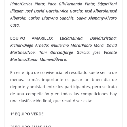
Pinto
/
Carlos
Pinto
;
Paco
Gil
/
Fernando
Pinto
;
Edgar
/
Toni
Iñiguez
;
José
David
García
/
Mica
García
;
José
Alberola
/
José
Alberola
;
Carlos
Díaz
/
Ana Sanchís
;
Salva
Alemany
/
Álvaro
Cusa
.
EQUIPO AMARILLO
:
Lucía
/
Mireia
;
David
/
Cristina
;
Richar
/
Diego
Arnedo
;
Guillermo
Mora
/
Pablo
Mora
;
David
Martínez
/
Noe
;
Toni
García
/
Jorge
García
;
José
Vicente
Martínez
/
Sama
;
Mamen
/
Álvaro
.
En este tipo de convivencia, el resultado suele ser lo de
menos, lo más importante es pasar un buen día de
deporte y amistad entre los participantes, pero se trata
de una competición y en todas las competiciones hay
una clasificación final, que resultó ser esta:
1º
EQUIPO VERDE
2º
EQUIPO AMARILLO