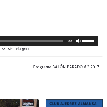
Utiliza
00:00
las
135″ size=»large»]
teclas
de
flecha
Programa BALÓN PARADO 6-3-2017
arriba/abajo
para
aumentar
o
disminuir
el