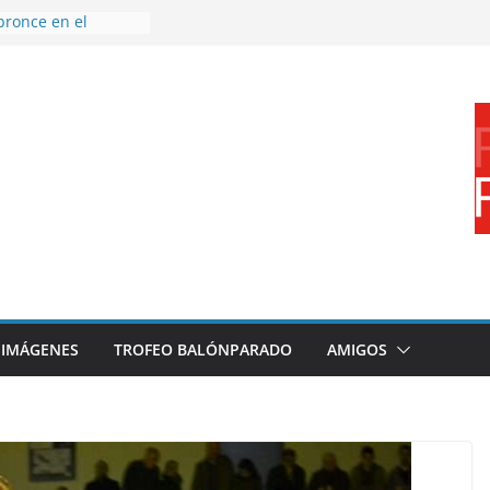
bronce en el
l Mundo de
aza
nes en el primer
orada
 disfrutar de un
rnacional XXI Torneo
 Ajedrez
erra la plantilla y
bajo de
sigue sumando
yecto 26/27
IMÁGENES
TROFEO BALÓNPARADO
AMIGOS