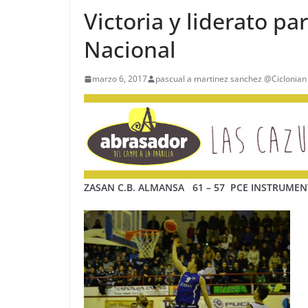
Victoria y liderato p
Nacional
marzo 6, 2017
pascual a martinez sanchez @Ciclonian
ZASAN C.B. ALMANSA 61 – 57 PCE INSTRUME