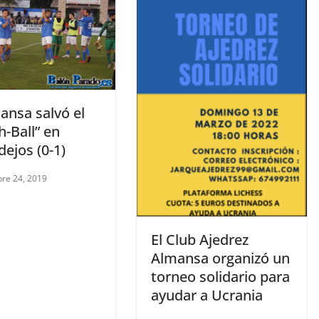
volumen.
ansa salvó el
-Ball” en
ejos (0-1)
re 24, 2019
El Club Ajedrez
Almansa organizó un
torneo solidario para
ayudar a Ucrania