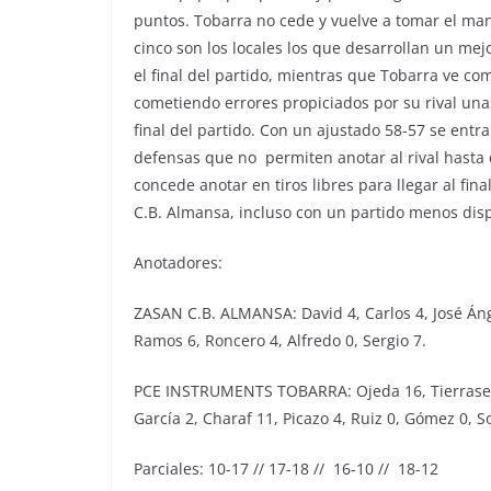
puntos. Tobarra no cede y vuelve a tomar el ma
cinco son los locales los que desarrollan un mej
el final del partido, mientras que Tobarra ve com
cometiendo errores propiciados por su rival unas
final del partido. Con un ajustado 58-57 se ent
defensas que no permiten anotar al rival hasta e
concede anotar en tiros libres para llegar al fina
C.B. Almansa, incluso con un partido menos dis
Anotadores:
ZASAN C.B. ALMANSA: David 4, Carlos 4, José Ángel
Ramos 6, Roncero 4, Alfredo 0, Sergio 7.
PCE INSTRUMENTS TOBARRA: Ojeda 16, Tierraseca 0,
García 2, Charaf 11, Picazo 4, Ruiz 0, Gómez 0, So
Parciales: 10-17 // 17-18 // 16-10 // 18-12