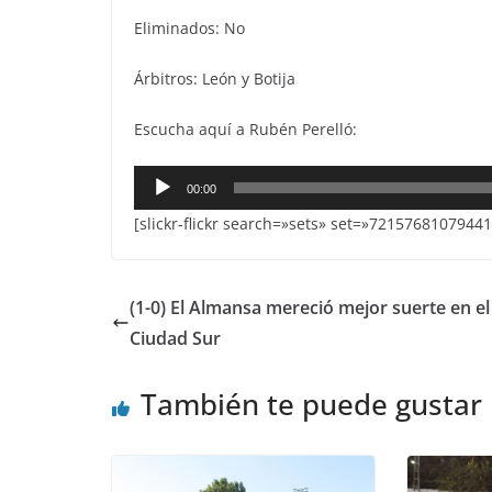
Eliminados: No
Árbitros: León y Botija
Escucha aquí a Rubén Perelló:
Reproductor
00:00
de
[slickr-flickr search=»sets» set=»72157681079441
audio
(1-0) El Almansa mereció mejor suerte en el
Ciudad Sur
También te puede gustar