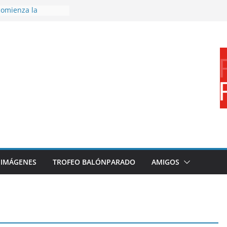
omienza la
nos 26/27
 disfrutar de un
rnacional XXI Torneo
 Ajedrez
erra la plantilla y
bajo de
sigue sumando
yecto 26/27
bronce en el
l Mundo de
aza
IMÁGENES
TROFEO BALÓNPARADO
AMIGOS