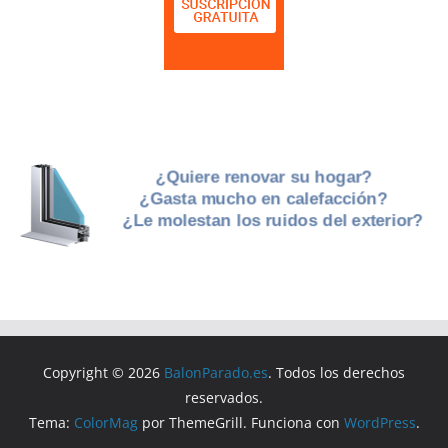
Copyright © 2026
BalonParado.es
. Todos los derechos
reservados.
Tema:
ColorMag
por ThemeGrill. Funciona con
WordPress
.