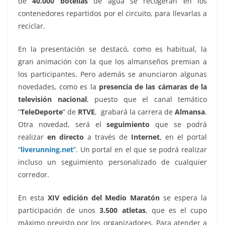
de
40.000 botellas
de agua se recogerán en los
contenedores repartidos por el circuito, para llevarlas a
reciclar.
En la presentación se destacó, como es habitual, la
gran animación con la que los almanseños premian a
los participantes. Pero además se anunciaron algunas
novedades, como es la
presencia de las cámaras de la
televisión nacional
, puesto que el canal temático
“
TeleDeporte
” de
RTVE
, grabará la carrera de
Almansa
.
Otra novedad, será el
seguimiento
que se podrá
realizar
en directo
a través de
Internet
, en el portal
“
liverunning.net
”. Un portal en el que se podrá realizar
incluso un seguimiento personalizado de cualquier
corredor.
En esta
XIV edición
del Medio Maratón
se espera la
participación de unos
3.500 atletas
, que es el cupo
máximo previsto por los organizadores. Para atender a