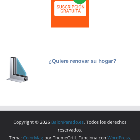
Copyright © 2026
BalonParado.es
. Todos los derechos
reservados.
Tema:
ColorMag
por ThemeGrill. Funciona con
WordPress
.