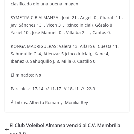
clasificado dio una buena imagen.
SYMETRA C.B.ALMANSA : Joni 21 , Angel 0 , Charaf 11 ,
Javi Sánchez 13 , Vicen 3 , (cinco inicial), Gózalo 8 ,
Yasiel 10 , José Manuel 0 , Villalba 2 – , Cantos 0.
KONGA MADRIGUERAS: Valera 13, Alfaro 6, Cuesta 11,
Sahuquillo C. 4, Atienzar 5 (cinco inicial), Kane 4,
Ibañez 0, Sahuquillo J. 8, Milla 0, Castillo 0.
Eliminados:
No
Parciales: 17-14 // 11-17 // 18-11 // 22-9
Árbitros: Alberto Román y Monika Rey
El Club Voleibol Almansa venció al C.V. Membrilla
por 3-0