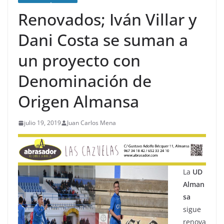
Renovados; Iván Villar y
Dani Costa se suman a
un proyecto con
Denominación de
Origen Almansa
julio 19, 2019
Juan Carlos Mena
La
UD
Alman
sa
sigue
renova