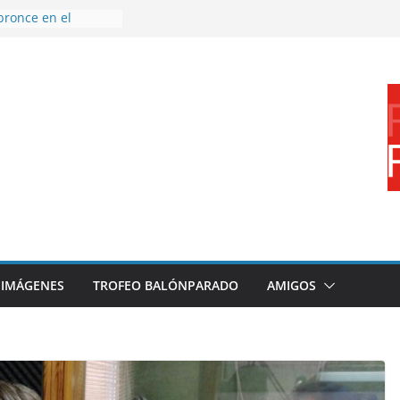
bronce en el
l Mundo de
aza
nes en el primer
orada
 disfrutar de un
rnacional XXI Torneo
 Ajedrez
erra la plantilla y
bajo de
sigue sumando
yecto 26/27
IMÁGENES
TROFEO BALÓNPARADO
AMIGOS