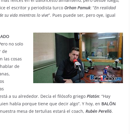
más felices en el baloncesto almanseño, pero desde luego,
e el escritor y periodista turco
Orhan
Pamuk
: “
En realidad
e su vida mientras lo vive
”. Pues puede ser, pero oye, igual
RADO
Pero no solo
r de
n las cosas
hablar de
anas,
os
as
stá a su alrededor. Decía el filósofo griego
Platón
: “Hay
uien habla porque tiene que decir algo”. Y hoy, en
BALÓN
 nuestra mesa de tertulias estará el coach,
Rubén
Perelló
.