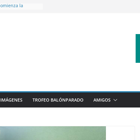
omienza la
nos 26/27
 disfrutar de un
rnacional XXI Torneo
 Ajedrez
erra la plantilla y
bajo de
sigue sumando
yecto 26/27
bronce en el
l Mundo de
aza
IMÁGENES
TROFEO BALÓNPARADO
AMIGOS