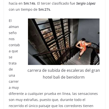
hacía en
5m:14s
. El tercer clasificado fue
Sergio
López
con un tiempo de
5m:27s
.
El
alman
seño
nos
contab
a que
se
trata
de
carrera de subida de escaleras del gran
una
hotel bali de benidorm
carrer
a muy
diferente a cualquier prueba en línea, las sensaciones
son muy extrañas, puesto que, durante todo el
recorrido el único paisaje que los corredores tienen