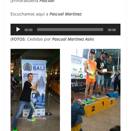
¡Enhorabuena
Pascual
!
Escuchamos aquí a
Pascual
Martínez
:
Reproductor
00:00
00:00
de
(
FOTOS
: Cedidas por
Pascual Martínez Asín
)
audio