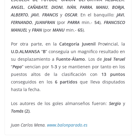
ANGEL
,
CAÑABATE
,
DIONI
,
IVÁN
,
PARRA
,
MANU
,
BORJA
,
ALBERTO
,
JAVI
,
FRANCIS
y
OSCAR
. En el banquillo:
JAVI
,
FERNANDO
,
JUANFRAN
(por
PARRA
min.-
54
),
FRANCISCO
MANUEL
y
FRAN
(por
MANU
min.-
65
).
Por otra parte, en la
Categoría
Juvenil
Pro
v
incial, la
U.D.ALMANSA
“
B
” conseguía un magnifico resultado en
su desplazamiento a
Fuente-Álamo
. Los de
José
Teruel
“
Pepo
” vencían por
1-3
y se mantienen por tanto en los
puestos altos de la clasificación con
13
puntos
conseguidos en los
6 partidos
que lleva disputados
hasta la fecha.
Los autores de los goles almanseños fueron:
Sergio
y
Tomás
(2)
.
Juan Carlos Mena.
www.balonparado.es