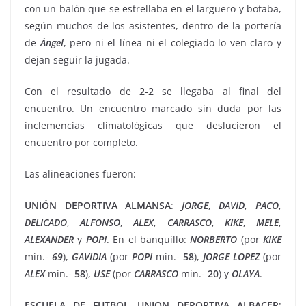
con un balón que se estrellaba en el larguero y botaba,
según muchos de los asistentes, dentro de la portería
de
Ángel
, pero ni el línea ni el colegiado lo ven claro y
dejan seguir la jugada.
Con el resultado de
2-2
se llegaba al final del
encuentro. Un encuentro marcado sin duda por las
inclemencias climatológicas que deslucieron el
encuentro por completo.
Las alineaciones fueron:
UNIÓN
DEPORTIVA ALMANSA
:
JORGE
,
DAVID
,
PACO
,
DELICADO
,
ALFONSO
,
ALEX
,
CARRASCO
,
KIKE
,
MELE
,
ALEXANDER
y
POPI
. En el banquillo:
NORBERTO
(por
KIKE
min.-
69
),
GAVIDIA
(por
POPI
min.-
58
),
JORGE LOPEZ
(por
ALEX
min.-
58
),
USE
(por
CARRASCO
min.-
20
) y
OLAYA
.
ESCUELA DE FUTBOL UNION DEPORTIVA ALBACER
: