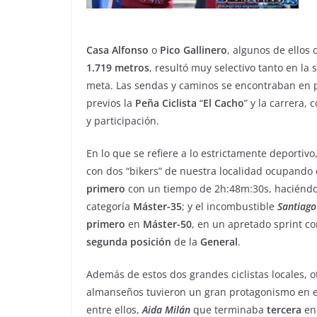
Casa
Alfonso
o
Pico
Gallinero
, algunos de ellos
1.719 metros
, resultó muy selectivo tanto en la
meta. Las sendas y caminos se encontraban en pe
previos la
Peña
Ciclista
“
El
Cacho
” y la carrera,
y participación.
En lo que se refiere a lo estrictamente deportivo
con dos “bikers” de nuestra localidad ocupando 
primero
con un tiempo de 2h:48m:30s, haciéndos
categoría
Máster-35
; y el incombustible
Santiago
primero
en
Máster-50
, en un apretado sprint c
segunda
posición
de la
General
.
Además de estos dos grandes ciclistas locales, o
almanseños tuvieron un gran protagonismo en e
entre ellos,
Aida
Milán
que terminaba
tercera
en