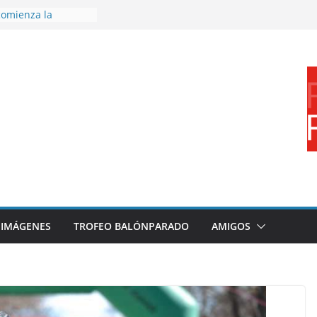
omienza la
nos 26/27
 disfrutar de un
rnacional XXI Torneo
 Ajedrez
erra la plantilla y
bajo de
sigue sumando
yecto 26/27
bronce en el
l Mundo de
aza
IMÁGENES
TROFEO BALÓNPARADO
AMIGOS