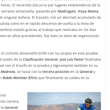
horas. El recorrido discurría por lugares emblemáticos de la
serranía almanseña, pasando por
Madrúgalo
,
Hoya
Matea
,
 de singular belleza. El trazado, con un desnivel acumulado de
 subida como en el rápido descenso de vuelta a la línea de
rfecto estado gracias al trabajo que realizaba en los días
 como en años precedentes, fue todo un éxito de organización
, el ciclismo almanseño brilló con luz propia en esta prueba,
el podio de la
Clasificación
General
.
José
Luis
Pastor
finalizaba
e con el triunfo en la prueba y lógicamente también en su
Madrona
, se hacía con la
tercera
posición
en la
General
y
on
Rubén
Martínez
(
Élite
) que finalmente se colaba en la
tros
sta carrera,
 la
General