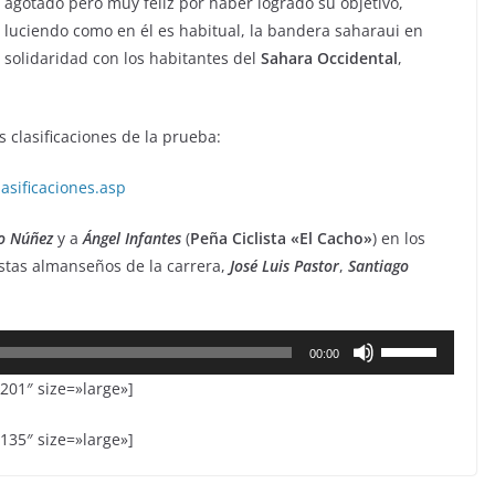
agotado pero muy feliz por haber logrado su objetivo,
luciendo como en él es habitual, la bandera saharaui en
solidaridad con los habitantes del
Sahara
Occidental
,
s clasificaciones de la prueba:
sificaciones.asp
o Núñez
y a
Ángel Infantes
(
Peña Ciclista «El Cacho»
) en los
istas almanseños de la carrera,
José Luis Pastor
,
Santiago
Utiliza
00:00
las
201″ size=»large»]
teclas
de
135″ size=»large»]
flecha