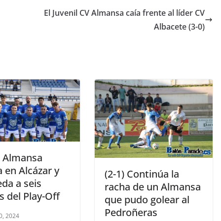
arriba/abajo
El Juvenil CV Almansa caía frente al líder CV
para
Albacete (3-0)
aumentar
o
disminuir
el
volumen.
 Almansa
 en Alcázar y
(2-1) Continúa la
da a seis
racha de un Almansa
 del Play-Off
que pudo golear al
Pedroñeras
0, 2024