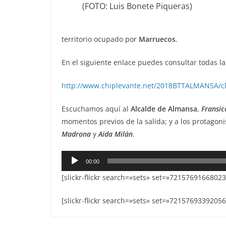
(FOTO: Luis Bonete Piqueras)
territorio ocupado por
Marruecos
.
En el siguiente enlace puedes consultar todas la
http://www.chiplevante.net/2018BTTALMANSA/cla
Escuchamos aquí al
Alcalde de Almansa
,
Fransic
momentos previos de la salida; y a los protagon
Madrona
y
Aida Milán
.
Reproductor
00:00
de
[slickr-flickr search=»sets» set=»72157691668023
audio
[slickr-flickr search=»sets» set=»72157693392056