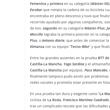
Femenina
y
primera
en su categoría (
Máster-50
)
Escobar
que rompía la cadena de su bicicleta cu
encontraba en pleno descenso y tuvo que finaliz
recorrido ayudado por algunos compañeros, sie
de eso,
segundo
en su categoría
Máster-Plus
;
Ju
Morcillo
lograba la primera posición en la categ
Plus
; o
Antonio
Alarte
, que antes de comenzar la
Almansa
con su equipo “
Tecno-Bike
” y que final
Entre los grandes ausentes en la prueba
BTT de
Castilla-La Mancha
,
Yago
Sardina
y el almanseñ
Castilla-La Mancha
por equipos.
Paco
Mancebo
,
finalmente tampoco pudo asistir por problemas de
redes sociales y prometía estar presente en futu
En una prueba tan dura y exigente como “
La
Ma
ciclista de
La
Roda
,
Francisco
Martínez
Cuadrado
tras un complicado rescate (por las dificultades