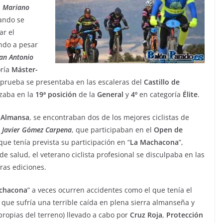
;
Mariano
ando se
ar el
ndo a pesar
an Antonio
oría
Máster-
 prueba se presentaba en las escaleras del
Castillo de
izaba en la
19ª
posición
de la
General
y
4º
en categoría
Élite
.
 Almansa
, se encontraban dos de los mejores ciclistas de
o
Javier
Gómez
Carpena
, que participaban en el
Open de
 que tenía prevista su participación en “
La
Machacona
”,
 salud, el veterano ciclista profesional se disculpaba en las
ras ediciones.
chacona
” a veces ocurren accidentes como el que tenía el
, que sufría una terrible caída en plena sierra almanseña y
 propias del terreno) llevado a cabo por
Cruz
Roja
,
Protección