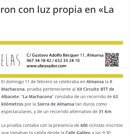
ron con luz propia en «La
El domingo 11 de febrero se celebraba en
Almansa
la
II
Machacona
, prueba perteneciente al
XII Circuito BTT de
Albacete
. “
La Machacona
” constaba de un recorrido de
63
kilómetros
por la
Sierra de Almansa
tan duros como
espectaculares, y de un recorrido alternativo de
31
Km
.
La prueba contaba con la presencia de
600
ciclistas inscritos
que tomaban la salida desde la
Calle Galileo
a las 9:30