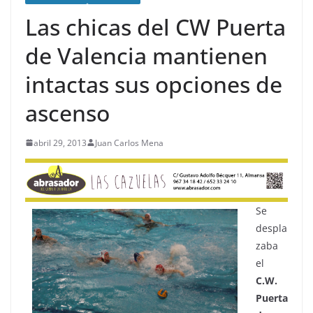
Las chicas del CW Puerta
de Valencia mantienen
intactas sus opciones de
ascenso
abril 29, 2013
Juan Carlos Mena
Se
despla
zaba
el
C.W.
Puerta