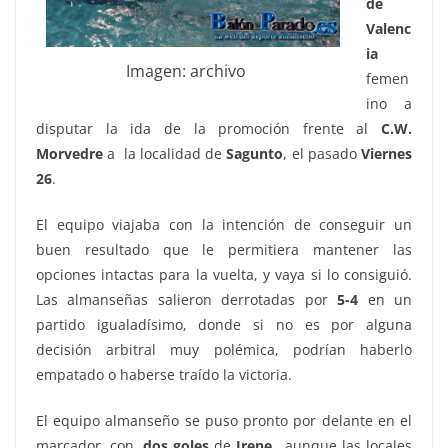
de
Valenc
ia
Imagen: archivo
femen
ino a
disputar la ida de la promoción frente al
C.W.
Morvedre
a la localidad de
Sagunto
, el pasado
Viernes
26
.
El equipo viajaba con la intención de conseguir un
buen resultado que le permitiera mantener las
opciones intactas para la vuelta, y vaya si lo consiguió.
Las almanseñas salieron derrotadas por
5-4
en un
partido igualadísimo, donde si no es por alguna
decisión arbitral muy polémica, podrían haberlo
empatado o haberse traído la victoria.
El equipo almanseño se puso pronto por delante en el
marcador, con
dos goles
de
Irene
, aunque las locales