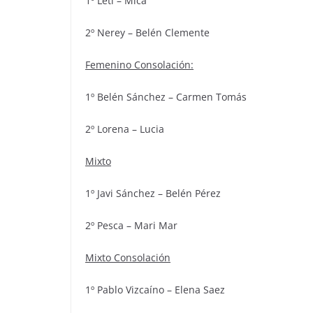
1º Leti – Mica
2º Nerey – Belén Clemente
Femenino Consolación:
1º Belén Sánchez – Carmen Tomás
2º Lorena – Lucia
Mixto
1º Javi Sánchez – Belén Pérez
2º Pesca – Mari Mar
Mixto Consolación
1º Pablo Vizcaíno – Elena Saez