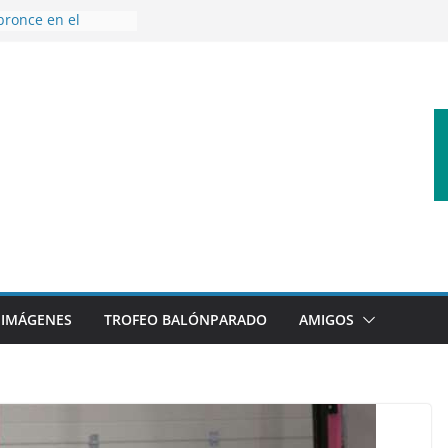
bronce en el
l Mundo de
aza
nes en el primer
orada
 disfrutar de un
rnacional XXI Torneo
 Ajedrez
erra la plantilla y
bajo de
sigue sumando
yecto 26/27
IMÁGENES
TROFEO BALÓNPARADO
AMIGOS