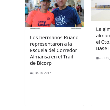
La gi
alman
Los hermanos Ruano
el Cto
representaron a la
Base I
Escuela del Corredor
Almansa en el Trail
abril 19
de Bicorp
julio 18, 2017