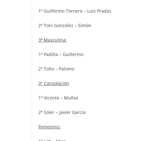
1º Guillermo Tornero – Luis Pradas
2º Toni González – Simón
3ª Masculina:
1º Padilla – Guillermo
2º Toño – Palomo
3ª Consolación
1º Vicente – Muñoz
2º Soler – Javier Garcia
Femenino: