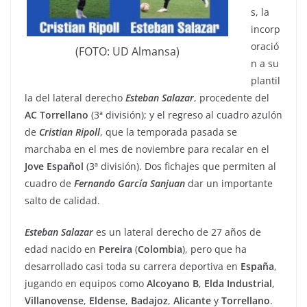
s, la
incorp
oració
(FOTO: UD Almansa)
n a su
plantil
la del lateral derecho
Esteban
Salazar
, procedente del
AC Torrellano
(3ª división); y el regreso al cuadro azulón
de
Cristian
Ripoll
, que la temporada pasada se
marchaba en el mes de noviembre para recalar en el
Jove
Español
(3ª división). Dos fichajes que permiten al
cuadro de
Fernando
García
Sanjuan
dar un importante
salto de calidad.
Esteban
Salazar
es un lateral derecho de 27 años de
edad nacido en
Pereira
(
Colombia
), pero que ha
desarrollado casi toda su carrera deportiva en
España
,
jugando en equipos como
Alcoyano B
,
Elda
Industrial
,
Villanovense
,
Eldense
,
Badajoz
,
Alicante
y
Torrellano
.