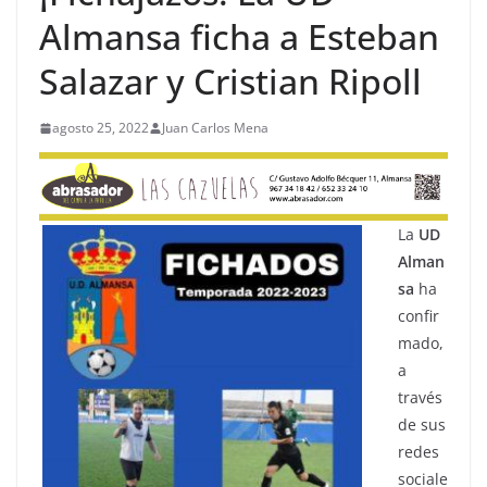
Almansa ficha a Esteban
Salazar y Cristian Ripoll
agosto 25, 2022
Juan Carlos Mena
La
UD
Alman
sa
ha
confir
mado,
a
través
de sus
redes
sociale