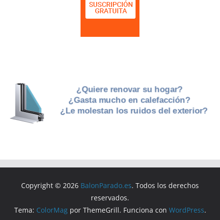
Copyright © 2026
BalonParado.es
. Todos los derechos
reservados.
Tema:
ColorMag
por ThemeGrill. Funciona con
WordPress
.