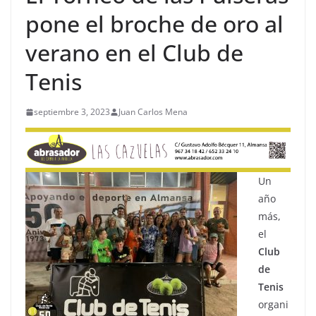
pone el broche de oro al
verano en el Club de
Tenis
septiembre 3, 2023
Juan Carlos Mena
Un
año
más,
el
Club
de
Tenis
organi