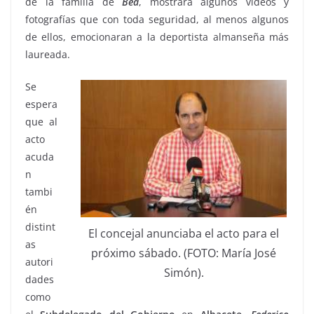
de la familia de
Bea
, mostrará algunos videos y
fotografías que con toda seguridad, al menos algunos
de ellos, emocionaran a la deportista almanseña más
laureada.
Se
espera
que al
acto
acuda
n
tambi
én
distint
El concejal anunciaba el acto para el
as
próximo sábado. (FOTO: María José
autori
Simón).
dades
como