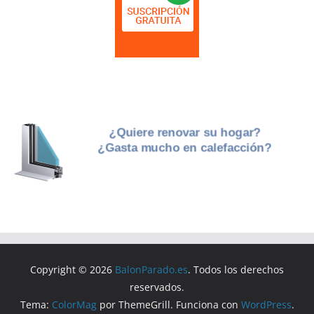
Copyright © 2026
BalonParado.es
. Todos los derechos
reservados.
Tema:
ColorMag
por ThemeGrill. Funciona con
WordPress
.