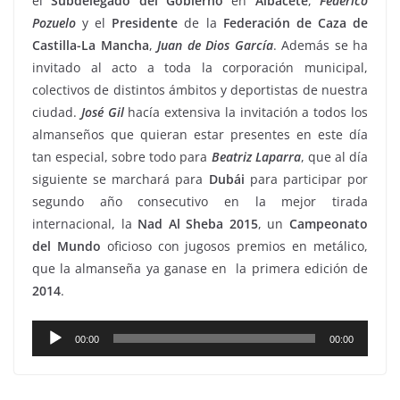
el
Subdelegado del Gobierno
en
Albacete
,
Federico
Pozuelo
y el
Presidente
de la
Federación de Caza de
Castilla-La Mancha
,
Juan de Dios García
. Además se ha
invitado al acto a toda la corporación municipal,
colectivos de distintos ámbitos y deportistas de nuestra
ciudad.
José Gil
hacía extensiva la invitación a todos los
almanseños que quieran estar presentes en este día
tan especial, sobre todo para
Beatriz Laparra
, que al día
siguiente se marchará para
Dubái
para participar por
segundo año consecutivo en la mejor tirada
internacional, la
Nad Al Sheba 2015
, un
Campeonato
del Mundo
oficioso con jugosos premios en metálico,
que la almanseña ya ganase en la primera edición de
2014
.
Reproductor
00:00
00:00
de
audio