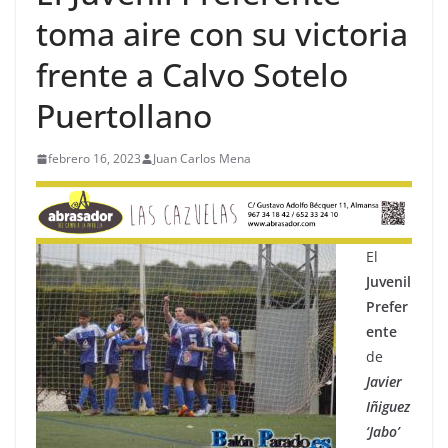
toma aire con su victoria
frente a Calvo Sotelo
Puertollano
febrero 16, 2023
Juan Carlos Mena
El
Juvenil
Prefer
ente
de
Javier
Iñiguez
‘Jabo’