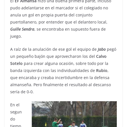
El
EF
Almansa
hizo una buena primera parte, incluso
pudo adelantarse en el marcador si el colegiado no
anula un gol en propia puerta del conjunto
puertollanero, por entender que el delantero local,
Guille
Sendra
, se encontraba en supuesto fuera de
juego.
A raíz de la anulación de ese gol el equipo de
Jabo
pegó
un pequeño bajón que aprovecharon los del
Calvo
Sotelo
para crear alguna ocasión, sobre todo por la
banda izquierda con las individualidades de
Rubio
,
que encaraba y creaba incertidumbre en la defensa
almanseña. Pero finalmente el resultado al descanso
sería de 0-0.
En el
segun
do
tiemp