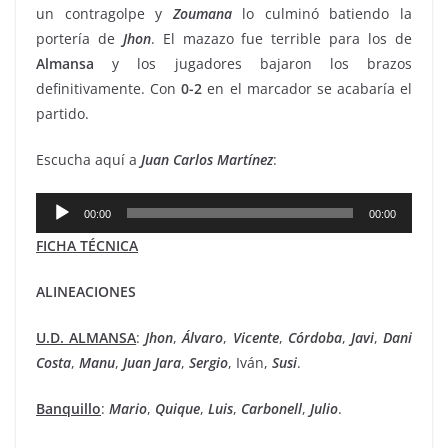
un contragolpe y
Zoumana
lo culminó batiendo la
portería de
Jhon
. El mazazo fue terrible para los de
Almansa
y los jugadores bajaron los brazos
definitivamente. Con
0-2
en el marcador se acabaría el
partido.
Escucha aquí a
Juan Carlos Martínez
:
Reproductor
00:00
00:00
de
FICHA TÉCNICA
audio
ALINEACIONES
U.D. ALMANSA
:
Jhon
,
Álvaro
,
Vicente
,
Córdoba
,
Javi
,
Dani
Costa
,
Manu
,
Juan
Jara
,
Sergio
, Iván,
Susi
.
Banquillo
:
Mario
,
Quique
,
Luis
,
Carbonell
,
Julio
.