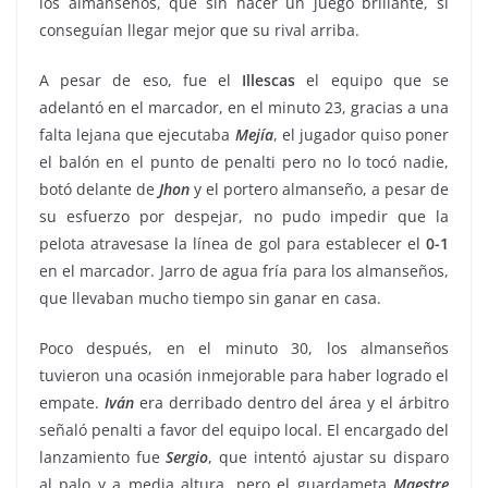
los almanseños, que sin hacer un juego brillante, si
conseguían llegar mejor que su rival arriba.
A pesar de eso, fue el
Illescas
el equipo que se
adelantó en el marcador, en el minuto 23, gracias a una
falta lejana que ejecutaba
Mejía
, el jugador quiso poner
el balón en el punto de penalti pero no lo tocó nadie,
botó delante de
Jhon
y el portero almanseño, a pesar de
su esfuerzo por despejar, no pudo impedir que la
pelota atravesase la línea de gol para establecer el
0-1
en el marcador. Jarro de agua fría para los almanseños,
que llevaban mucho tiempo sin ganar en casa.
Poco después, en el minuto 30, los almanseños
tuvieron una ocasión inmejorable para haber logrado el
empate.
Iván
era derribado dentro del área y el árbitro
señaló penalti a favor del equipo local. El encargado del
lanzamiento fue
Sergio
, que intentó ajustar su disparo
al palo y a media altura, pero el guardameta
Maestre