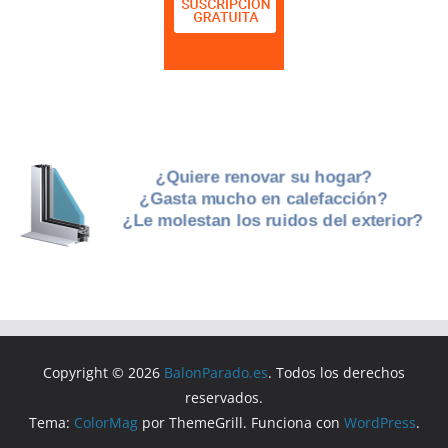
Copyright © 2026
BalonParado.es
. Todos los derechos
reservados.
Tema:
ColorMag
por ThemeGrill. Funciona con
WordPress
.