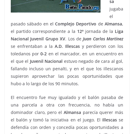
sa
jugaba
el
pasado sábado en el
Complejo Deportivo
de
Almansa
,
el partido correspondiente a la
12ª
jornada de la
Liga
Nacional Juvenil
Grupo XV
. Los de
Juan
Carlos
Martínez
se enfrentaban a la
A.D. Illescas
y perdieron con los
toledanos por
0-2
en el marcador, en un encuentro en
el que el
Juvenil Nacional
estuvo negado de cara al gol,
fallando incluso un penalti, y en el que los illescanos
supieron aprovechar las pocas oportunidades que
hubo a lo largo de los 90 minutos.
El encuentro fue muy igualado y el balón pasaba de
una parcela a otra con frecuencia, no había un
dominador claro, pero el
Almansa
parecía querer más
el balón y tomó la iniciativa en el juego. El
Illescas
se
defendía con orden y concedía pocas oportunidades a