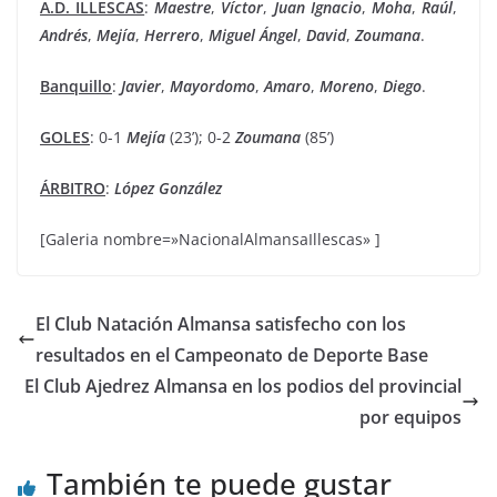
A.D. ILLESCAS
:
Maestre
,
Víctor
,
Juan
Ignacio
,
Moha
,
Raúl
,
Andrés
,
Mejía
,
Herrero
,
Miguel
Ángel
,
David
,
Zoumana
.
Banquillo
:
Javier
,
Mayordomo
,
Amaro
,
Moreno
,
Diego
.
GOLES
: 0-1
Mejía
(23’); 0-2
Zoumana
(85’)
ÁRBITRO
:
López González
[Galeria nombre=»NacionalAlmansaIllescas» ]
El Club Natación Almansa satisfecho con los
resultados en el Campeonato de Deporte Base
El Club Ajedrez Almansa en los podios del provincial
por equipos
También te puede gustar