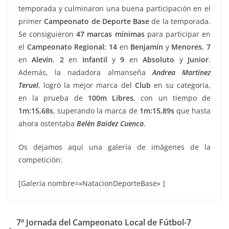
temporada y culminaron una buena participación en el
primer
Campeonato de Deporte
Base
de la temporada.
Se consiguieron
47
marcas
mínimas
para participar en
el
Campeonato Regional
;
14
en
Benjamín
y
Menores
,
7
en
Alevín
,
2
en
Infantil
y
9
en
Absoluto
y
Junior
.
Además, la nadadora almanseña
Andrea
Martínez
Teruel
, logró la mejor marca del
Club
en su categoría,
en la prueba de
100m
Libres
, con un tiempo de
1m:15,68s
, superando la marca de
1m:15,89s
que hasta
ahora ostentaba
Belén
Baidez
Cuenca
.
Os dejamos aquí una galería de imágenes de la
competición:
[Galeria nombre=»NatacionDeporteBase» ]
7ª Jornada del Campeonato Local de Fútbol-7