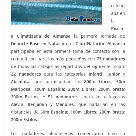
celebr
aba en
la
Piscin
a Climatizada de Almansa
la primera jornada de
Deporte Base en Natación
, el
Club Natación Almansa
participaba en esta primera toma de contacto con la
competición para los más pequeños con
73
nadadores
de todas las categorías repartidos del siguiente modo:
22
nadadores
para las categorías
Infantil
,
Junior
y
Absoluta
, que participaban en
800m
Libres
;
50m
Mariposa
;
100m
Espalda
;
200m
Libres
;
200m
braza
;
200m
Estilos
. Y
51
nadadores
para las categorías
Alevín
,
Benjamín
y
Menores
, que nadarían en las
distancias de
50m
Espalda
;
100m
Libres
;
200m
Braza
;
200m
Estilos
.
Los nadadores almanseños comenzaron bien la