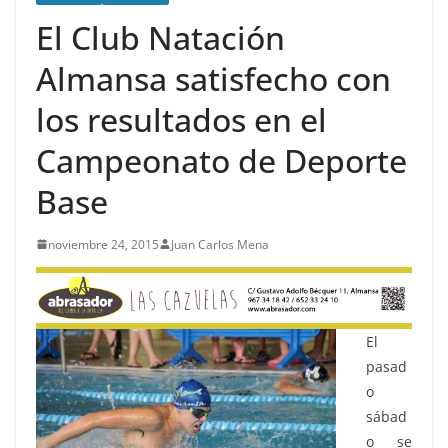
El Club Natación
Almansa satisfecho con
los resultados en el
Campeonato de Deporte
Base
noviembre 24, 2015
Juan Carlos Mena
El
pasad
o
sábad
o se