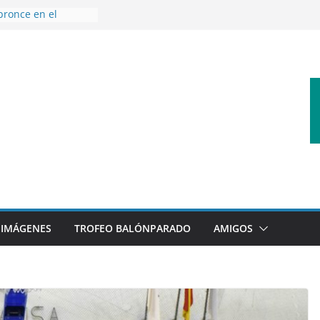
bronce en el
l Mundo de
aza
nes en el primer
orada
 disfrutar de un
rnacional XXI Torneo
 Ajedrez
erra la plantilla y
bajo de
sigue sumando
yecto 26/27
IMÁGENES
TROFEO BALÓNPARADO
AMIGOS