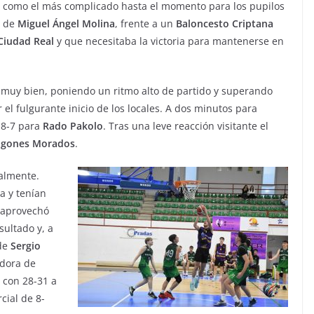
como el más complicado hasta el momento para los pupilos
de
Miguel Ángel Molina
, frente a un
Baloncesto
Criptana
Ciudad Real
y que necesitaba la victoria para mantenerse en
uy bien, poniendo un ritmo alto de partido y superando
 el fulgurante inicio de los locales. A dos minutos para
18-7 para
Rado
Pakolo
. Tras una leve reacción visitante el
agones
Morados
.
calmente.
a y tenían
a aprovechó
sultado y, a
 de
Sergio
dora de
 con 28-31 a
cial de 8-