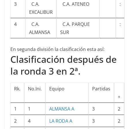
3
C.A.
C.A. ATENEO
:
EXCALIBUR
4
C.A.
C.A. PARQUE
:
ALMANSA
SUR
En segunda división la clasificación esta así:
Clasificación después de
la ronda 3 en 2ª.
Rk.
No.Ini.
Equipo
Partidas
+
1
1
ALMANSA A
3
2
2
4
LA RODA A
3
2