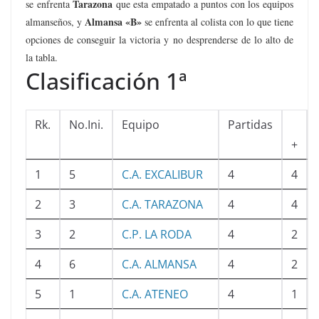
Tarazona
se enfrenta
que esta empatado a puntos con los equipos
Almansa «B»
almanseños, y
se enfrenta al colista con lo que tiene
opciones de conseguir la victoria y no desprenderse de lo alto de
la tabla.
Clasificación 1ª
Rk.
No.Ini.
Equipo
Partidas
+
1
5
C.A. EXCALIBUR
4
4
2
3
C.A. TARAZONA
4
4
3
2
C.P. LA RODA
4
2
4
6
C.A. ALMANSA
4
2
5
1
C.A. ATENEO
4
1