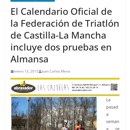
El Calendario Oficial de
la Federación de Triatlón
de Castilla-La Mancha
incluye dos pruebas en
Almansa
enero 13, 2015
Juan Carlos Mena
La
pasad
a
seman
a se