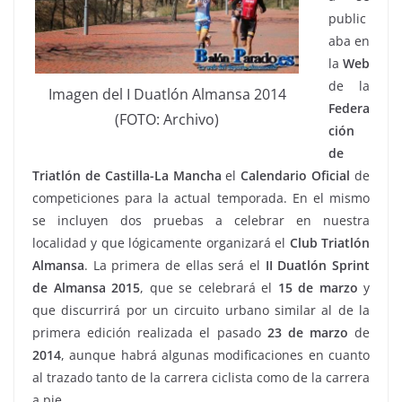
public
aba en
la
Web
de la
Imagen del I Duatlón Almansa 2014
Federa
(FOTO: Archivo)
ción
de
Triatlón de Castilla-La Mancha
el
Calendario Oficial
de
competiciones para la actual temporada. En el mismo
se incluyen dos pruebas a celebrar en nuestra
localidad y que lógicamente organizará el
Club Triatlón
Almansa
. La primera de ellas será el
II Duatlón Sprint
de Almansa 2015
, que se celebrará el
15
de marzo
y
que discurrirá por un circuito urbano similar al de la
primera edición realizada el pasado
23 de marzo
de
2014
, aunque habrá algunas modificaciones en cuanto
al trazado tanto de la carrera ciclista como de la carrera
a pie.