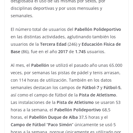
desglosaba el uso de las mismas por sexos, por
disciplinas deportivas y por usos mensuales y
semanales.
El número total de usuarios del
Pabellón
Polideportivo
en las distintas actividades, aglutinando también los
usuarios de la
Tercera
Edad
(246) y
Educación
Física de
Base
(86), fue en el año
2017
de
1.745
usuarios.
Al mes, el
Pabellón
se utilizó el pasado año unas 65.000
veces, por semanas las pistas de pádel y tenis arrasan,
con 114 horas de utilización. También en los datos
semanales destacan los campos de
Fútbol-7
y
Fútbol-5
,
así como el campo de fútbol de la
Pista de Atletismo
.
Las instalaciones de la
Pista de Atletismo
se usaron 53
horas a la semana, el
Pabellón
Polideportivo
68,5
horas, el
Pabellón
Duque de Alba
37,5 horas y el
Campo de Fútbol
“
Paco
Simón
” únicamente se usó 5
horas a la semana, porque únicamente es utilizado por