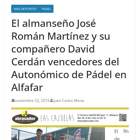
MÁS DEPORTES
PADEL
El almanseño José
Román Martínez y su
compañero David
Cerdán vencedores del
Autonómico de Pádel en
Alfafar
noviembre 22, 2016
Juan Carlos Mena
El fin
de