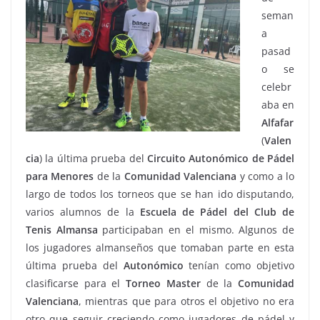
seman
a
pasad
o se
celebr
aba en
Alfafar
(
Valen
cia
) la última prueba del
Circuito
Autonómico
de Pádel
para Menores
de la
Comunidad Valenciana
y como a lo
largo de todos los torneos que se han ido disputando,
varios alumnos de la
Escuela de Pádel del Club de
Tenis
Almansa
participaban en el mismo. Algunos de
los jugadores almanseños que tomaban parte en esta
última prueba del
Autonómico
tenían como objetivo
clasificarse para el
Torneo
Master
de la
Comunidad
Valenciana
, mientras que para otros el objetivo no era
otro que seguir creciendo como jugadores de pádel y