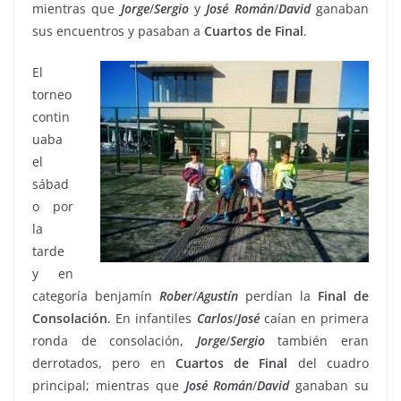
mientras que
Jorge
/
Sergio
y
José
Román
/
David
ganaban
sus encuentros y pasaban a
Cuartos de Final
.
El
torneo
contin
uaba
el
sábad
o por
la
tarde
y en
categoría benjamín
Rober
/
Agustín
perdían la
Final
de
Consolación
. En infantiles
Carlos
/
José
caían en primera
ronda de consolación,
Jorge
/
Sergio
también eran
derrotados, pero en
Cuartos de Final
del cuadro
principal; mientras que
José
Román
/
David
ganaban su