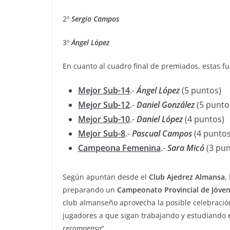
2º
Sergio
Campos
3º
Ángel
López
En cuanto al cuadro final de premiados, estas fue
Mejor Sub-14
.-
Ángel López
(5 puntos)
Mejor Sub-12
.-
Daniel González
(5 punto
Mejor Sub-10
.-
Daniel López
(4 puntos)
Mejor Sub-8
.-
Pascual Campos
(4 puntos
Campeona Femenina
.-
Sara
Micó
(3 pun
Según apuntan desde el
Club Ajedrez Almansa
,
preparando un
Campeonato Provincial de Jóve
club almanseño aprovecha la posible celebració
jugadores a que sigan trabajando y estudiando e
recompensa
”.