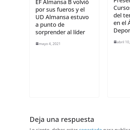
Prese
EF Almansa B volvió
Curso
por sus fueros y el
del te
UD Almansa estuvo
en el 
a punto de
Depor
sorprender al líder
abril 10
mayo 4, 2021
Deja una respuesta
Lo siento, debes estar
conectado
para public