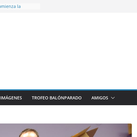
omienza la
nos 26/27
disfrutar de un
nacional XXI Torneo
Ajedrez
rra la plantilla y
ajo de
igue sumando
ecto 26/27
ronce en el
 Mundo de
za
IMÁGENES
TROFEO BALÓNPARADO
AMIGOS