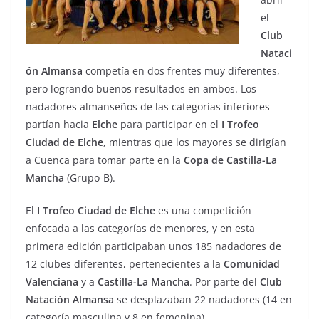
el
Club
Nataci
ón
Almansa
competía en dos frentes muy diferentes,
pero logrando buenos resultados en ambos. Los
nadadores almanseños de las categorías inferiores
partían hacia
Elche
para participar en el
I Trofeo
Ciudad de Elche
, mientras que los mayores se dirigían
a Cuenca para tomar parte en la
Copa de Castilla-La
Mancha
(Grupo-B).
El
I Trofeo Ciudad de Elche
es una competición
enfocada a las categorías de menores, y en esta
primera edición participaban unos 185 nadadores de
12 clubes diferentes, pertenecientes a la
Comunidad
Valenciana
y a
Castilla-La Mancha
. Por parte del
Club
Natación
Almansa
se desplazaban 22 nadadores (14 en
categoría masculina y 8 en femenina).