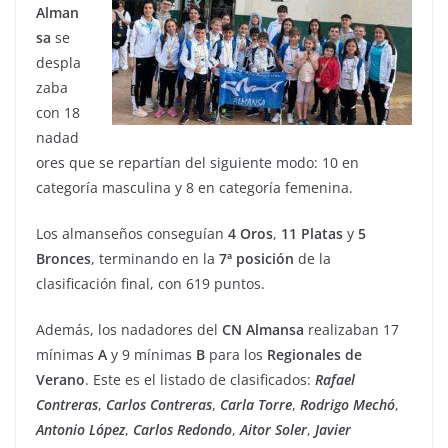
Alman
sa
se
despla
zaba
con 18
nadad
ores que se repartían del siguiente modo: 10 en
categoría masculina y 8 en categoría femenina.
Los almanseños conseguían
4 Oros
,
11 Platas
y
5
Bronces
, terminando en la
7ª
posición
de la
clasificación final, con 619 puntos.
Además, los nadadores del
CN
Almansa
realizaban 17
mínimas
A
y 9 mínimas
B
para los
Regionales
de
Verano
. Este es el listado de clasificados:
Rafael
Contreras
,
Carlos
Contreras
,
Carla
Torre
,
Rodrigo
Mechó
,
Antonio
López
,
Carlos
Redondo
,
Aitor
Soler
,
Javier