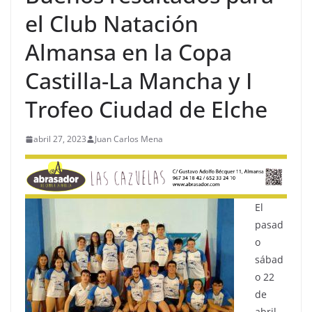
el Club Natación
Almansa en la Copa
Castilla-La Mancha y I
Trofeo Ciudad de Elche
abril 27, 2023
Juan Carlos Mena
El
pasad
o
sábad
o 22
de
abril