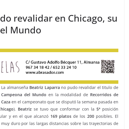
do revalidar en Chicago, su
del Mundo
La almanseña
Beatriz
Laparra
no pudo revalidar el titulo de
Campeona del Mundo
en la modalidad de
Recorridos de
Caza
en el campeonato que se disputó la semana pasada en
Chicago
).
Beatriz
se tuvo que conformar con la
5ª
posición
ular y en el que alcanzó
169
platos
de los
200
posibles. El
e muy duro por las largas distancias sobre las trayectorias de