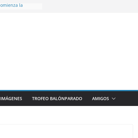
omienza la
nos 26/27
 disfrutar de un
rnacional XXI Torneo
 Ajedrez
erra la plantilla y
bajo de
sigue sumando
yecto 26/27
bronce en el
l Mundo de
aza
IMÁGENES
TROFEO BALÓNPARADO
AMIGOS