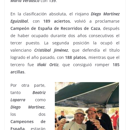
María Verdasco
con
139
.
En la clasificación absoluta, el riojano
Diego Martínez
Eguizábal
, con
189 aciertos
, volvió a proclamarse
Campeón de España de Recorridos de Caza
, después
de haber ocupado durante dos años consecutivos el
tercer puesto. La segunda posición la ocupó el
valenciano
Cristóbal
Jiménez
, que defendía el título
logrado el año pasado, con
188
platos
, mientras que el
tercero fue
Iñaki Ortiz
, que consiguió romper
185
arcillas
.
Por otra parte,
tanto
Beatriz
Laparra
como
Diego Martínez
,
los dos
Campeones de
España
, estarán