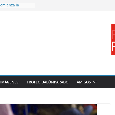
omienza la
nos 26/27
 disfrutar de un
rnacional XXI Torneo
 Ajedrez
erra la plantilla y
bajo de
sigue sumando
yecto 26/27
bronce en el
l Mundo de
aza
IMÁGENES
TROFEO BALÓNPARADO
AMIGOS