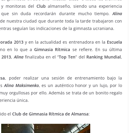
y monitoras del
Club
almanseño, siendo una experiencia
que sin duda recordarán durante mucho tiempo.
Alina
de nuestra ciudad que durante toda la tarde trabajaron con
ientras seguían las indicaciones de la gimnasta ucraniana.
orada
2013
y en la actualidad es entrenadora en la
Escuela
iano en lo que a
Gimnasia Rítmica
se refiere. En su última
 2013
,
Alina
finalizaba en el “
Top Ten
” del
Ranking Mundial
,
nsa
, poder realizar una sesión de entrenamiento bajo la
es
Alina Maksimenko
, es un auténtico honor y un lujo, por lo
uy orgullosas por ello. Además se trata de un bonito regalo
riencia única.
ido el
Club de Gimnasia Rítmica de Almansa
: