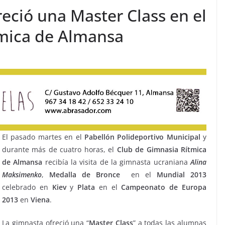
eció una Master Class en el
tmica de Almansa
El pasado martes en el
Pabellón Polideportivo Municipal
y
durante más de cuatro horas, el
Club de Gimnasia Rítmica
de Almansa
recibía la visita de la gimnasta ucraniana
Alina
Maksimenko
,
Medalla de Bronce
en el
Mundial 2013
celebrado en
Kiev
y
Plata
en el
Campeonato de Europa
2013
en
Viena
.
La gimnasta ofreció una “
Master Class
” a todas las alumnas