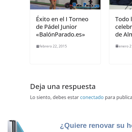
Todo l
Éxito en el I Torneo
celebr
de Pádel Junior
de Al
«BalónParado.es»
enero 2
febrero 22, 2015
Deja una respuesta
Lo siento, debes estar
conectado
para public