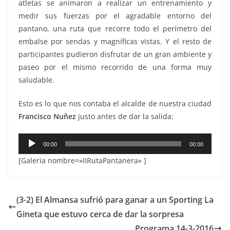
atletas se animaron a realizar un entrenamiento y
medir sus fuerzas por el agradable entorno del
pantano, una ruta que recorre todo el perímetro del
embalse por sendas y magníficas vistas. Y el resto de
participantes pudieron disfrutar de un gran ambiente y
paseo por el mismo recorrido de una forma muy
saludable.
Esto es lo que nos contaba el alcalde de nuestra ciudad
Francisco Nuñez
justo antes de dar la salida:
Reproductor
00:00
00:00
de
[Galeria nombre=»IIRutaPantanera» ]
audio
(3-2) El Almansa sufrió para ganar a un Sporting La
Gineta que estuvo cerca de dar la sorpresa
Programa 14-3-2016