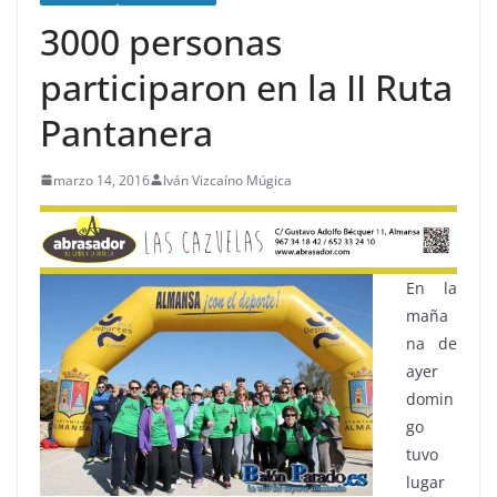
3000 personas
participaron en la II Ruta
Pantanera
marzo 14, 2016
Iván Vizcaíno Múgica
En la
maña
na de
ayer
domin
go
tuvo
lugar