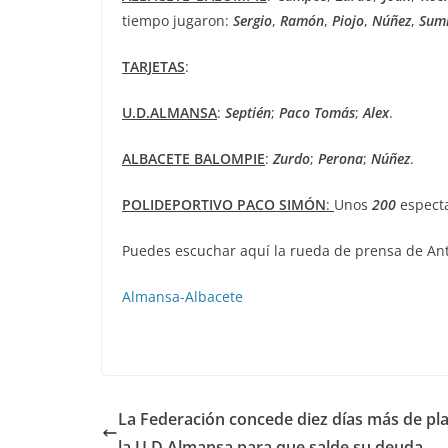
tiempo jugaron:
Sergio
,
Ramón
,
Piojo
,
Núñez
,
Sum
TARJETAS
:
U.D.ALMANSA
:
Septién
;
Paco
Tomás
;
Alex
.
ALBACETE BALOMPIE
:
Zurdo
;
Perona
;
Núñez
.
POLIDEPORTIVO PACO SIMÓN
:
Unos
200
espect
Puedes escuchar aquí la rueda de prensa de Ant
Almansa-Albacete
La Federación concede diez días más de pl
la U.D.Almansa para que salde su deuda