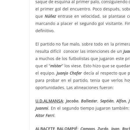
saque de esquina al primer palo, consiguiendo
el primer gol del encuentro. Poco después, sob
que
Núñez
entrase en velocidad, se plantase 
marcando a placer el segundo gol visitante. F
definitivo.
El partido no fue malo, sobre todo en la prime
resulta difícil conocer las intenciones de un
Jua
a muchos de los futbolistas que jugaron este p
que el “
míster
” los viese. Esto hizo que se qued
el equipo.
Juanjo
Chafer
decía al respecto que 
para probar en el partido, tenia que verlos h
oportunidades. Las alineaciones fueron:
U.D.ALMANSA
:
Jacobo
,
Ballester
,
Septién
,
Alfon
,
Juanmi
. En el segundo tiempo jugaron también
Aitor
Ferri
.
ALBACETE BALOMPIÉ
:
Campos
,
Zurdo
,
Joan
,
Roc