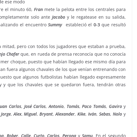
 de ese modo
re el minuto 60,
Fran
mete la pelota entre los centrales para
completamente solo ante
Jacobo
y le regatease en su salida,
inalizando el encuentro
Summy
estableció el
0-3
que resultó
ra mitad, pero con todos los jugadores que estaban a prueba,
njo
Chafer
que, en rueda de prensa reconocía que no conocía
rimer choque, puesto que habían llegado ese mismo día para
aran fuera algunos chavales de los que venían entrenando con
puesto que algunos futbolistas habían llegado expresamente
oy y que los chavales que se quedaron fuera, tendrán otras
Juan
Carlos
,
José Carlos
,
Antonio
,
Tomás
,
Paco
Tomás
,
Gaviro
y
:
Jorge
,
Alex
,
Miguel
,
Bryant
,
Alexander
,
Kike
,
Iván
,
Sebas
,
Nolo
y
ha
,
Rober
,
Calle
,
Curto
,
Carlos
,
Perona
y
Samu
. En el segundo