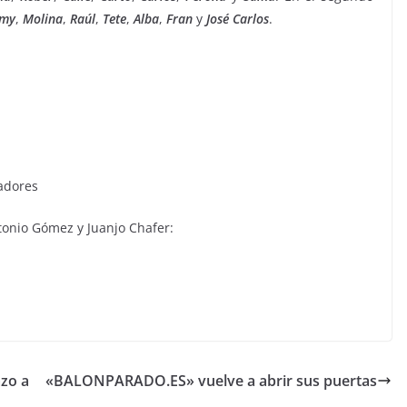
my
,
Molina
,
Raúl
,
Tete
,
Alba
,
Fran
y
José
Carlos
.
adores
onio Gómez y Juanjo Chafer:
azo a
«BALONPARADO.ES» vuelve a abrir sus puertas