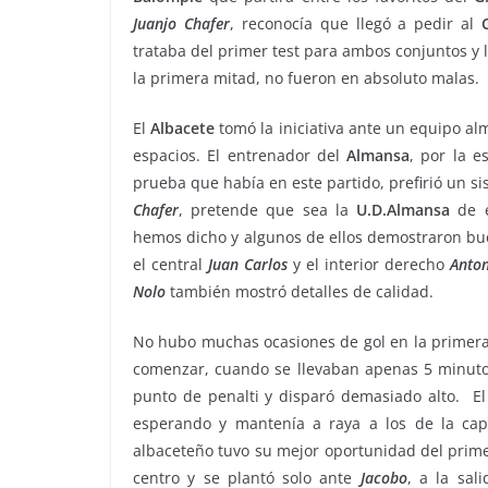
Juanjo
Chafer
, reconocía que llegó a pedir al
trataba del primer test para ambos conjuntos y 
la primera mitad, no fueron en absoluto malas.
El
Albacete
tomó la iniciativa ante un equipo al
espacios. El entrenador del
Almansa
, por la 
prueba que había en este partido, prefirió un s
Chafer
, pretende que sea la
U.D.Almansa
de e
hemos dicho y algunos de ellos demostraron bue
el central
Juan
Carlos
y el interior derecho
Anton
Nolo
también mostró detalles de calidad.
No hubo muchas ocasiones de gol en la primera 
comenzar, cuando se llevaban apenas 5 minut
punto de penalti y disparó demasiado alto. E
esperando y mantenía a raya a los de la cap
albaceteño tuvo su mejor oportunidad del prim
centro y se plantó solo ante
Jacobo
, a la sal