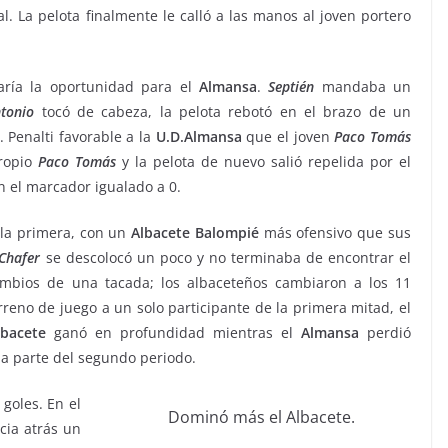
al. La pelota finalmente le calló a las manos al joven portero
garía la oportunidad para el
Almansa
.
Septién
mandaba un
tonio
tocó de cabeza, la pelota rebotó en el brazo de un
 Penalti favorable a la
U.D.Almansa
que el joven
Paco
Tomás
propio
Paco
Tomás
y la pelota de nuevo salió repelida por el
n el marcador igualado a 0.
 la primera, con un
Albacete Balompié
más ofensivo que sus
Chafer
se descolocó un poco y no terminaba de encontrar el
cambios de una tacada; los albaceteños cambiaron a los 11
rreno de juego a un solo participante de la primera mitad, el
lbacete
ganó en profundidad mientras el
Almansa
perdió
na parte del segundo periodo.
goles. En el
Dominó más el Albacete.
ia atrás un