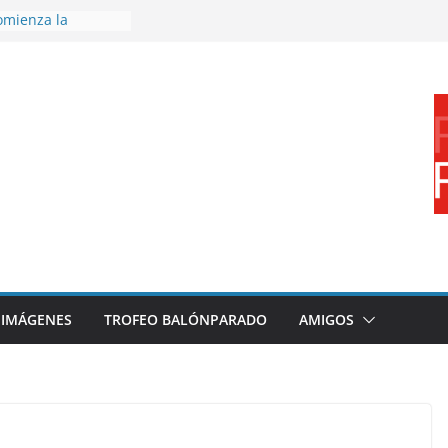
omienza la
nos 26/27
disfrutar de un
nacional XXI Torneo
Ajedrez
rra la plantilla y
ajo de
igue sumando
ecto 26/27
ronce en el
 Mundo de
za
IMÁGENES
TROFEO BALÓNPARADO
AMIGOS