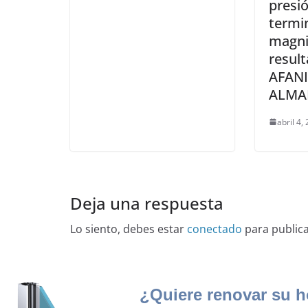
presi
termin
magni
resul
AFANI
ALMA
abril 4,
Deja una respuesta
Lo siento, debes estar
conectado
para public