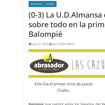
DEPORTES
FÚTBOL
(0-3) La U.D.Almansa
sobre todo en la prim
Balompié
julio 27, 2012
Juan Carlos Mena
Este fue el primer once de Juanjo
Chafer.
Balompié
que partirá entre los favoritos del
G