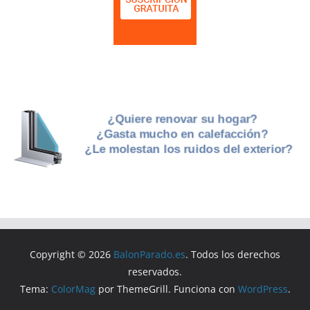
Copyright © 2026
BalonParado.es
. Todos los derechos
reservados.
Tema:
ColorMag
por ThemeGrill. Funciona con
WordPress
.