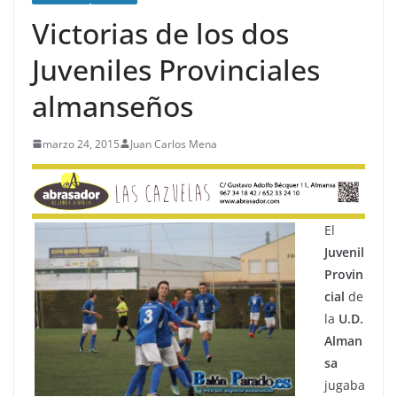
Victorias de los dos
Juveniles Provinciales
almanseños
marzo 24, 2015
Juan Carlos Mena
El
Juvenil
Provin
cial
de
la
U.D.
Alman
sa
jugaba