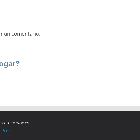
ar un comentario.
hos reservados.
dPress
.