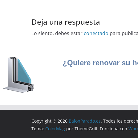
Deja una respuesta
Lo siento, debes estar
conectado
para public
Copyright © 2026
BalonParado.es
. Todos los derec
Tema:
ColorMag
por ThemeGrill. Funciona con
Wor