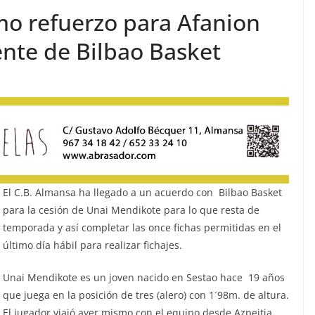
mo refuerzo para Afanion
nte de Bilbao Basket
El C.B. Almansa ha llegado a un acuerdo con Bilbao Basket
para la cesión de Unai Mendikote para lo que resta de
temporada y así completar las once fichas permitidas en el
último día hábil para realizar fichajes.
Unai Mendikote es un joven nacido en Sestao hace 19 años
que juega en la posición de tres (alero) con 1´98m. de altura.
El jugador viajó ayer mismo con el equipo desde Azpeitia