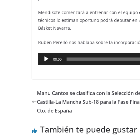
Mendikote comenzará a entrenar con el equipo en 
técnicos lo estiman oportuno podrá debutar en 
Básket Navarra.
Rubén Perelló nos hablaba sobre la incorporaci
Reproductor
00:00
de
audio
Manu Cantos se clasifica con la Selección d
Castilla-La Mancha Sub-18 para la Fase Final
Cto. de España
También te puede gustar