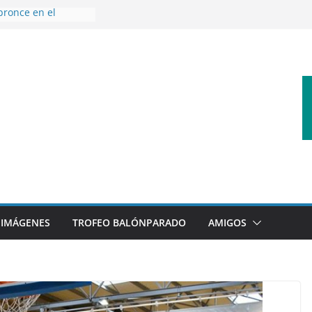
bronce en el
l Mundo de
aza
nes en el primer
orada
 disfrutar de un
rnacional XXI Torneo
 Ajedrez
erra la plantilla y
bajo de
sigue sumando
yecto 26/27
IMÁGENES
TROFEO BALÓNPARADO
AMIGOS