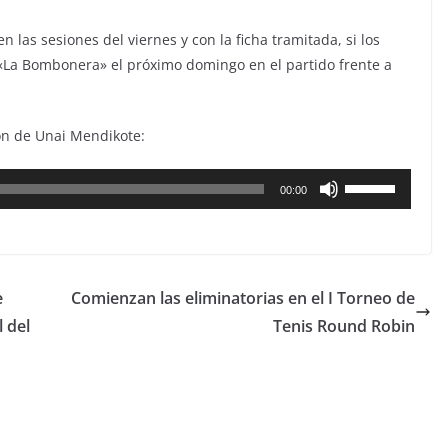
las sesiones del viernes y con la ficha tramitada, si los
«La Bombonera» el próximo domingo en el partido frente a
ón de Unai Mendikote:
Utiliza
00:00
las
teclas
de
flecha
e
Comienzan las eliminatorias en el I Torneo de
arriba/abajo
 del
Tenis Round Robin
para
aumentar
o
disminuir