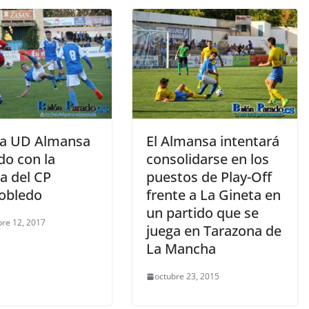
el
volumen.
 La UD Almansa
El Almansa intentará
do con la
consolidarse en los
a del CP
puestos de Play-Off
robledo
frente a La Gineta en
un partido que se
re 12, 2017
juega en Tarazona de
La Mancha
octubre 23, 2015