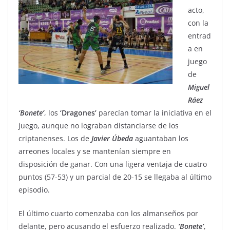
acto,
con la
entrad
a en
juego
de
Miguel
Ráez
‘Bonete’
, los
‘Dragones’
parecían tomar la iniciativa en el
juego, aunque no lograban distanciarse de los
criptanenses. Los de
Javier
Úbeda
aguantaban los
arreones locales y se mantenían siempre en
disposición de ganar. Con una ligera ventaja de cuatro
puntos (57-53) y un parcial de 20-15 se llegaba al último
episodio.
El último cuarto comenzaba con los almanseños por
delante, pero acusando el esfuerzo realizado.
‘Bonete’
,