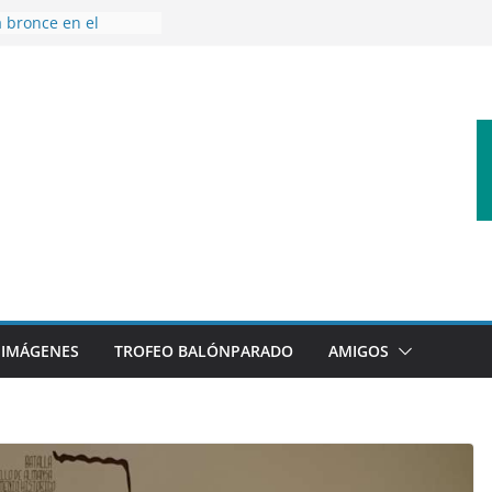
a bronce en el
el Mundo de
Caza
ones en el primer
mporada
 a disfrutar de un
ernacional XXI Torneo
l Ajedrez
ierra la plantilla y
abajo de
 sigue sumando
oyecto 26/27
IMÁGENES
TROFEO BALÓNPARADO
AMIGOS