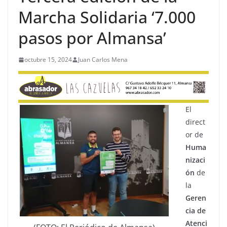
Marcha Solidaria ‘7.000
pasos por Almansa’
octubre 15, 2024
Juan Carlos Mena
El
direct
or de
Huma
nizaci
ón
de
la
Geren
cia de
Atenci