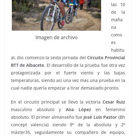
las 10
de la
maña
na
como
Imagen de archivo
es
habitu
al, dio comienzo la sexta jornada del
Circuito Provincial
BTT de Albacete
. El desarrollo de la prueba fue otra vez
protagonizada por el fuerte viento y las bajas
temperaturas, siendo así una vez mas una prueba en la
cual nadie quería empezar a tirar demasiado pronto.
En el circuito principal se llevo la victoria
Cesar Ruiz
masculino absoluto y
Ana López
en femenino
absoluto. El primer almanseño fue
José Luis Pastor
(Bh
concept valencia) siendo 9º de la absoluta y 2º
máster35, seguidamente su compañero de equipo,