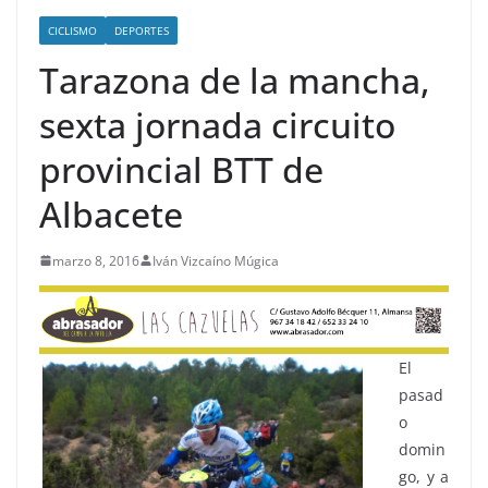
CICLISMO
DEPORTES
Tarazona de la mancha,
sexta jornada circuito
provincial BTT de
Albacete
marzo 8, 2016
Iván Vizcaíno Múgica
El
pasad
o
domin
go, y a