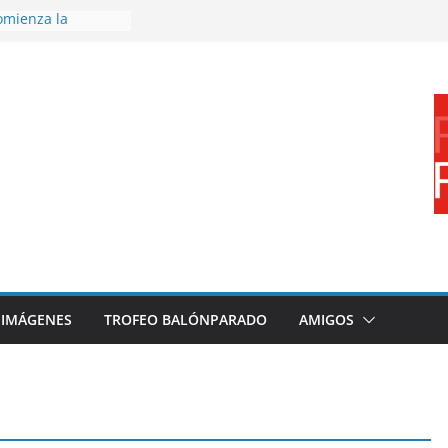
omienza la
nos 26/27
disfrutar de un
nacional XXI Torneo
Ajedrez
rra la plantilla y
ajo de
igue sumando
ecto 26/27
ronce en el
 Mundo de
za
IMÁGENES
TROFEO BALÓNPARADO
AMIGOS