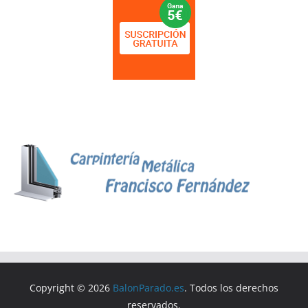
Copyright © 2026
BalonParado.es
. Todos los derechos
reservados.