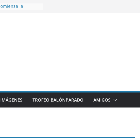
omienza la
nos 26/27
 disfrutar de un
rnacional XXI Torneo
 Ajedrez
erra la plantilla y
bajo de
sigue sumando
yecto 26/27
bronce en el
l Mundo de
aza
IMÁGENES
TROFEO BALÓNPARADO
AMIGOS