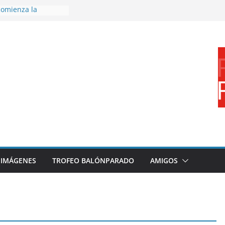
omienza la
nos 26/27
 disfrutar de un
rnacional XXI Torneo
 Ajedrez
erra la plantilla y
bajo de
sigue sumando
yecto 26/27
bronce en el
l Mundo de
aza
IMÁGENES
TROFEO BALÓNPARADO
AMIGOS